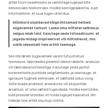
artikli tooni seadmiseks ja valmistage lugejad ette
eelseisvaks teekonnaks. Hoidke keel ligipääsetav, kuid
informatiivne, et luua tugev ühendus.
Mõnikord sisaldavad kõige lihtsamad hetked
sügavaimat tarkust. Laske oma mõtetel settida ja
selgus leiab teid. Kasutage seda tsitaadiruumi, et
jagada midagi inspireerivat või mõtisklevat, mis
sobib ideaalselt teie artikli teemaga.
See lõik läheb sügavamale varem tutvustatud
teemasse, laiendades peamist ideed näidete, analüüsi
või täiendava kontekstiga. Kasutage seda jaotist
konkreetsete punktide selgitamiseks ja veenduge, et
iga lause tugineb eelnevale, et säilitada sidus voog.
Võite lisada andmeid, anekdoote või ekspertide
arvamusi, et oma väiteid tugevdada. Hoidke keel lühike,
kuid piisavalt kirjeldav, et hoida lugejad kaasatud. Siin
hakkab teie artikli sisu kuju võtma.