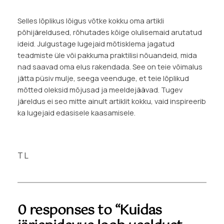
Selles lõplikus lõigus võtke kokku oma artikli
põhijäreldused, rõhutades kõige olulisemaid arutatud
ideid. Julgustage lugejaid mõtisklema jagatud
teadmiste üle või pakkuma praktilisi nõuandeid, mida
nad saavad oma elus rakendada. See on teie võimalus
jätta püsiv mulje, seega veenduge, et teie lõplikud
mõtted oleksid mõjusad ja meeldejäävad. Tugev
järeldus ei seo mitte ainult artiklit kokku, vaid inspireerib
ka lugejaid edasisele kaasamisele.
T L
0 responses to “Kuidas