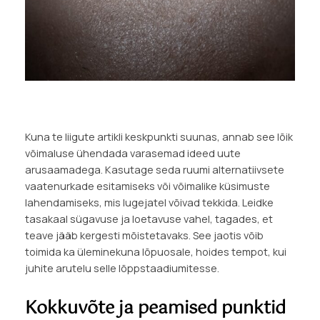
Kuna te liigute artikli keskpunkti suunas, annab see lõik
võimaluse ühendada varasemad ideed uute
arusaamadega. Kasutage seda ruumi alternatiivsete
vaatenurkade esitamiseks või võimalike küsimuste
lahendamiseks, mis lugejatel võivad tekkida. Leidke
tasakaal sügavuse ja loetavuse vahel, tagades, et
teave jääb kergesti mõistetavaks. See jaotis võib
toimida ka üleminekuna lõpuosale, hoides tempot, kui
juhite arutelu selle lõppstaadiumitesse.
Kokkuvõte ja peamised punktid