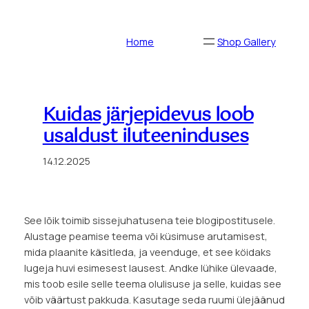
Skip
to
Home
Shop Gallery
content
Kuidas järjepidevus loob
usaldust iluteeninduses
14.12.2025
See lõik toimib sissejuhatusena teie blogipostitusele.
Alustage peamise teema või küsimuse arutamisest,
mida plaanite käsitleda, ja veenduge, et see köidaks
lugeja huvi esimesest lausest. Andke lühike ülevaade,
mis toob esile selle teema olulisuse ja selle, kuidas see
võib väärtust pakkuda. Kasutage seda ruumi ülejäänud